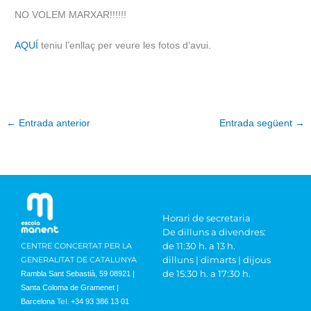
NO VOLEM MARXAR!!!!!!
AQUÍ
teniu l’enllaç per veure les fotos d’avui.
←
Entrada anterior
Entrada següent
→
Horari de secretaria
De dilluns a divendres:
de 11:30 h. a 13 h.
CENTRE CONCERTAT PER LA
dilluns | dimarts | dijous
GENERALITAT DE CATALUNYA
de 15:30 h. a 17:30 h.
Rambla Sant Sebastià, 59 08921 |
Santa Coloma de Gramenet |
Tel.
Barcelona
+34 93 386 13 01