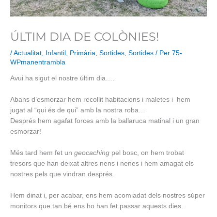
ÚLTIM DIA DE COLÒNIES!
/
Actualitat
,
Infantil
,
Primària
,
Sortides
,
Sortides
/ Per
75-
WPmanentrambla
Avui ha sigut el nostre últim dia….
Abans d’esmorzar hem recollit habitacions i maletes i hem
jugat al “qui és de qui” amb la nostra roba…
Després hem agafat forces amb la ballaruca matinal i un gran
esmorzar!
Més tard hem fet un
geocaching
pel bosc, on hem trobat
tresors que han deixat altres nens i nenes i hem amagat els
nostres pels que vindran després.
Hem dinat i, per acabar, ens hem acomiadat dels nostres súper
monitors que tan bé ens ho han fet passar aquests dies.