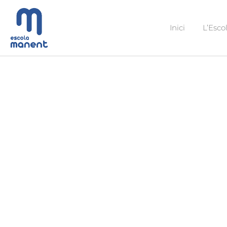
Vés
al
Inici
L’Esco
contingut