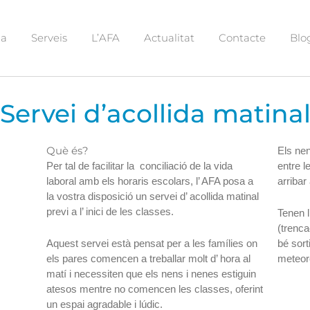
la
Serveis
L’AFA
Actualitat
Contacte
Blog
Servei d’acollida matina
Què és?
Els ne
Per tal de facilitar la conciliació de la vida
entre l
laboral amb els horaris escolars, l’ AFA posa a
arribar
la vostra disposició un servei d’ acollida matinal
previ a l’ inici de les classes.
Tenen l
(trenca
Aquest servei està pensat per a les famílies on
bé sort
els pares comencen a treballar molt d’ hora al
meteor
matí i necessiten que els nens i nenes estiguin
atesos mentre no comencen les classes, oferint
un espai agradable i lúdic.