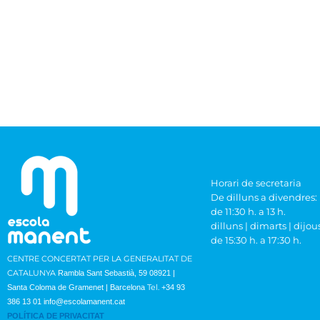
Horari de secretaria
De dilluns a divendres:
de 11:30 h. a 13 h.
dilluns | dimarts | dijou
de 15:30 h. a 17:30 h.
CENTRE CONCERTAT PER LA GENERALITAT DE
CATALUNYA
Rambla Sant Sebastià, 59 08921 |
Tel.
Santa Coloma de Gramenet | Barcelona
+34 93
386 13 01
info@escolamanent.cat
POLÍTICA DE PRIVACITAT