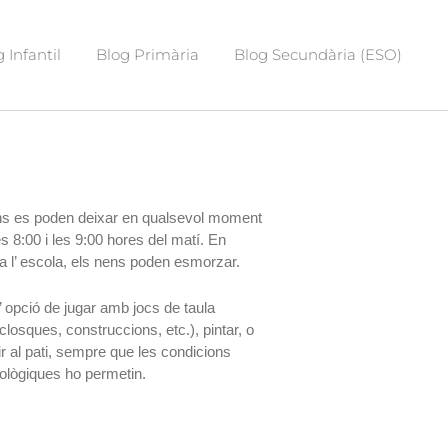
 Infantil
Blog Primària
Blog Secundària (ESO)
l
ns es poden deixar en qualsevol moment
es 8:00 i les 9:00 hores del matí. En
 a l’ escola, els nens poden esmorzar.
’ opció de jugar amb jocs de taula
closques, construccions, etc.), pintar, o
ir al pati, sempre que les condicions
ològiques ho permetin.